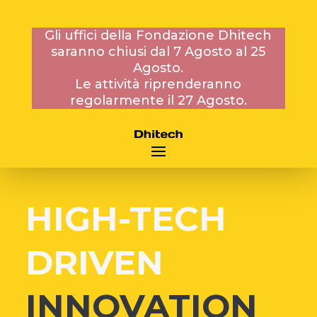
Gli uffici della Fondazione Dhitech
saranno chiusi dal 7 Agosto al 25
Agosto.
Le attività riprenderanno
Fondazione DHITECH
regolarmente il 27 Agosto.
DISTRETTO TECNOLOGICO HIGH
TECH
HIGH-TECH
DRIVEN
INNOVATION