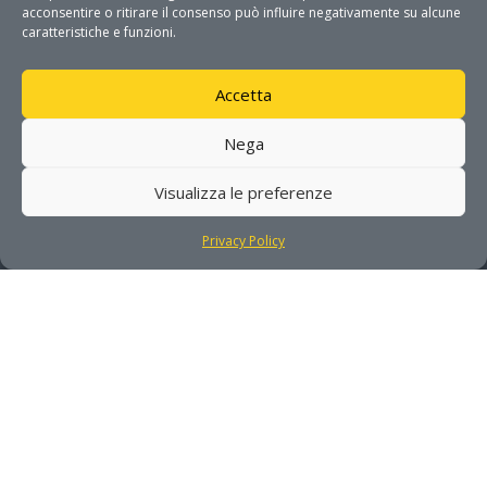
acconsentire o ritirare il consenso può influire negativamente su alcune
caratteristiche e funzioni.
GET IN TOUCH
Accetta
Address

Nega
Via Monteroni 165 c/o Campus
Ecotekne
Visualizza le preferenze
73100 Lecce
Privacy Policy
Phone

08321975000
Mail

info@dhitech.it