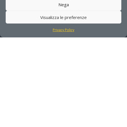
Ecotekne
Nega
73100 Lecce
Visualizza le preferenze
Phone

Privacy Policy
08321975000
Mail

info@dhitech.it
COPYRIGHT © DHITECH 2026. ALL RIGHTS
RESERVED