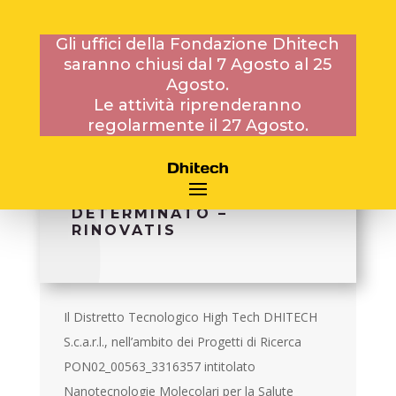
Gli uffici della Fondazione Dhitech
saranno chiusi dal 7 Agosto al 25
20 GENNAIO 2014
Agosto.
Le attività riprenderanno
regolarmente il 27 Agosto.
BANDO DEL 20/01/2014
PROT. 110 PER N. 1
CONTRATTO A TEMPO
DETERMINATO –
RINOVATIS
Il Distretto Tecnologico High Tech DHITECH
S.c.a.r.l., nell’ambito dei Progetti di Ricerca
PON02_00563_3316357 intitolato
Nanotecnologie Molecolari per la Salute