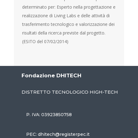
determinato per: Esperto nella progettazione e
realizzazione di Living Labs e delle attività di
trasferimento tecnologico e valorizzazione dei
risultati della ricerca previste dal progetto.
(ESITO del 07/02/2014)
Fondazione DHITECH
DISTRETTO TECNOLOGICO HIGH-TECH
P. IVA: 03923850758
PEC: dhitech@registerpec.it