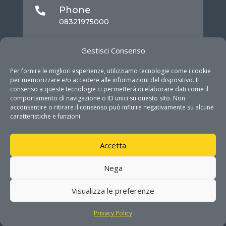
Phone

08321975000
Mail

Gestisci Consenso
info@dhitech.it
Per fornire le migliori esperienze, utilizziamo tecnologie come i cookie
per memorizzare e/o accedere alle informazioni del dispositivo. Il
consenso a queste tecnologie ci permetterà di elaborare dati come il
comportamento di navigazione o ID unici su questo sito. Non
acconsentire o ritirare il consenso può influire negativamente su alcune
caratteristiche e funzioni.
Accetta
COPYRIGHT © DHITECH 2026. ALL RIGHTS
Nega
RESERVED
Visualizza le preferenze
PRIVACY POLICY
Privacy Policy