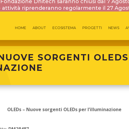
la Fondazione Dhitech saranno chiusi dal 7 Agost
 attività riprenderanno regolarmente il 27 Agos
HOME
ABOUT
ECOSISTEMA
PROGETTI
NEWS
A
PROGETTI NAZIONALI
 NUOVE SORGENTI OLEDS
INAZIONE
OLEDs –
Nuove sorgenti OLEDs per l’illuminazione
tto:
DM28487