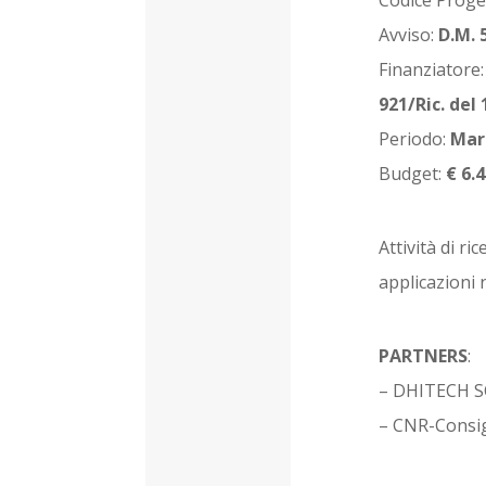
Avviso:
D.M. 
Finanziatore
921/Ric. del
Periodo:
Mar
Budget:
€ 6.
Attività di r
applicazioni n
PARTNERS
:
– DHITECH SC
– CNR-Consig