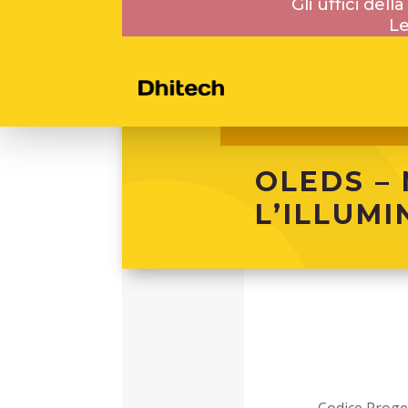
Gli uffici del
Le
OLEDS –
L’ILLUM
Codice Proge