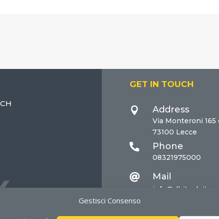
GET IN TOUCH
ECH
Address

Via Monteroni 165
73100 Lecce
Phone

08321975000
Mail

info@dhitech.it
Gestisci Consenso