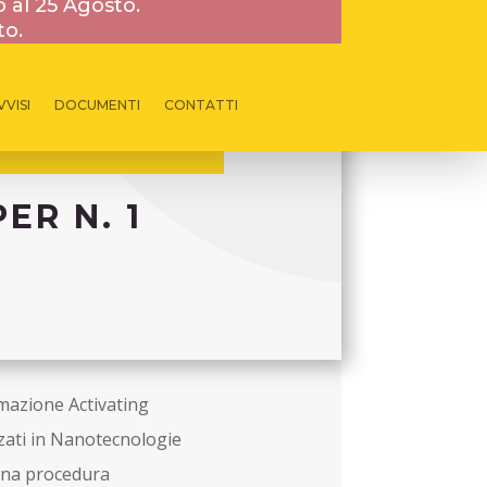
o al 25 Agosto.
to.
VVISI
DOCUMENTI
CONTATTI
ER N. 1
rmazione Activating
ati in Nanotecnologie
una procedura