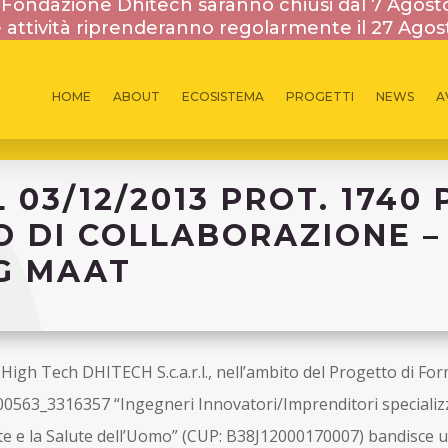
la Fondazione Dhitech saranno chiusi dal 7 Agost
 attività riprenderanno regolarmente il 27 Agos
HOME
ABOUT
ECOSISTEMA
PROGETTI
NEWS
A
3 DICEMBRE 2013
03/12/2013 PROT. 1740 P
 DI COLLABORAZIONE –
G MAAT
 High Tech DHITECH S.c.a.r.l., nell’ambito del Progetto di Fo
63_3316357 “Ingegneri Innovatori/Imprenditori specializz
te e la Salute dell’Uomo” (CUP: B38J12000170007) bandisce 