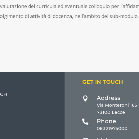
alutazione dei curricula ed eventuale colloquio per l’affidam
volgimento di attività di docenza, nell’ambito del sub-modu
GET IN TOUCH
ECH
Address

Via Monteroni 165
73100 Lecce
Phone

08321975000