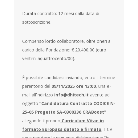
Durata contratto: 12 mesi dalla data di
sottoscrizione.
Compenso lordo collaboratore, oltre oneri a
carico della Fondazione: € 20.400,00 (euro
ventimilaquattrocento/00).
È possibile candidarsi inviando, entro il termine
perentorio del
09/11/2025 ore 13:00
, una e-
mail all’indirizzo
info@dhitech.it
avente ad
oggetto
“Candidatura Contratto CODICE N-
25-05 Progetto SA-0300336 CRABoost”
allegando il proprio
Curriculum Vitae in
formato Europass datato e firmato
. Il CV
deve riportare la seguente dichiarazione: “Io