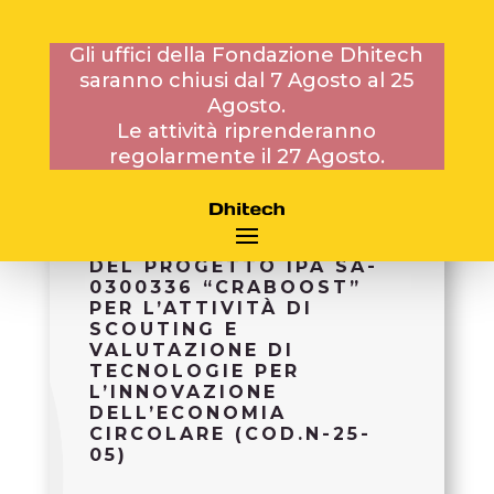
Gli uffici della Fondazione Dhitech
saranno chiusi dal 7 Agosto al 25
30 OTTOBRE 2025
Agosto.
Le attività riprenderanno
regolarmente il 27 Agosto.
AVVISO PER
L’AFFIDAMENTO DI N.1
CO.CO.CO. NELL’AMBITO
DEL PROGETTO IPA SA-
0300336 “CRABOOST”
PER L’ATTIVITÀ DI
SCOUTING E
VALUTAZIONE DI
TECNOLOGIE PER
L’INNOVAZIONE
DELL’ECONOMIA
CIRCOLARE (COD.N-25-
05)