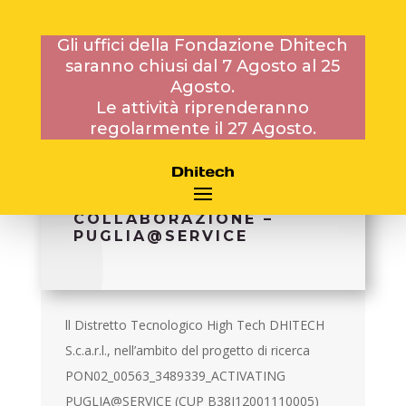
Gli uffici della Fondazione Dhitech
saranno chiusi dal 7 Agosto al 25
29 GENNAIO 2014
Agosto.
Le attività riprenderanno
regolarmente il 27 Agosto.
BANDO DEL 29/01/2014
PROT. 156 PER N.1
CONTRATTO DI
COLLABORAZIONE –
PUGLIA@SERVICE
ll Distretto Tecnologico High Tech DHITECH
S.c.a.r.l., nell’ambito del progetto di ricerca
PON02_00563_3489339_ACTIVATING
PUGLIA@SERVICE (CUP B38J12001110005)