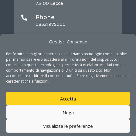
73100 Lecce
Phone

08321975000
Mail

Gestisci Consenso
info@dhitech.it
Per fornire le migliori esperienze, utilizziamo tecnologie come i cookie
per memorizzare e/o accedere alle informazioni del dispositivo. Il
consenso a queste tecnologie ci permetterà di elaborare dati come il
comportamento di navigazione o ID unici su questo sito. Non
acconsentire o ritirare il consenso può influire negativamente su alcune
caratteristiche e funzioni.
Accetta
COPYRIGHT © DHITECH 2026. ALL RIGHTS
Nega
RESERVED
Visualizza le preferenze
PRIVACY POLICY