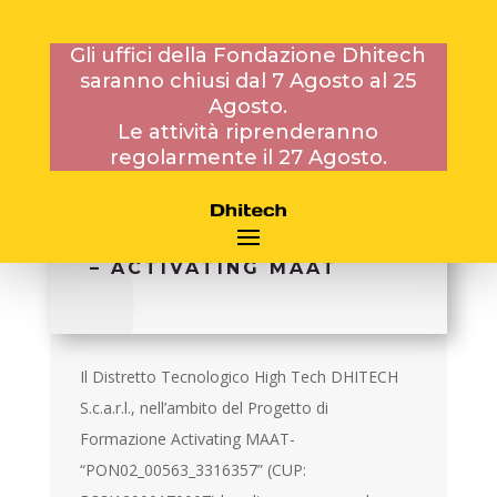
Gli uffici della Fondazione Dhitech
saranno chiusi dal 7 Agosto al 25
7 MARZO 2014
Agosto.
Le attività riprenderanno
regolarmente il 27 Agosto.
BANDO DEL 07/03/2014
PROT. N° 14/420 PER UN
CONTRATTO DI DOCENZA
– ACTIVATING MAAT
Il Distretto Tecnologico High Tech DHITECH
S.c.a.r.l., nell’ambito del Progetto di
Formazione Activating MAAT-
“PON02_00563_3316357” (CUP: