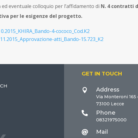
a ed eventuale colloquio per l’affidamento di
N. 4 contratti 
iva per le esigenze del progetto.
5.10.2015_KHIRA_Bando-4-cococo_Cod.K2
9.11.2015_Approvazione-atti_Bando-15.723_K2
GET IN TOUCH
ECH
Address

Via Monteroni 165
73100 Lecce
Phone

08321975000
Mail
