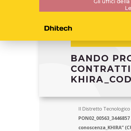
Gli uffici del
Le
BANDO PROT
CONTRATTI
KHIRA_COD
Il Distretto Tecnologico
PON02_00563_3446857
conoscenza_KHIRA” (C