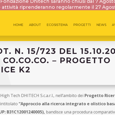
la Fondazione Dhitech saranno chiusi dal 7 Agost
 attività riprenderanno regolarmente il 27 Agos
HOME
ABOUT
ECOSISTEMA
PROGETTI
NEWS
A
15 OTTOBRE 2015
. N. 15/723 DEL 15.10.2
 CO.CO.CO. – PROGETTO
ICE K2
 High Tech DHITECH S.c.a.r.l., nell’ambito dei
Progetto Ricer
intitolato
“Approccio alla ricerca integrato e olistico bas
UP: B31C12001240005),
bandisce una procedura comparativ