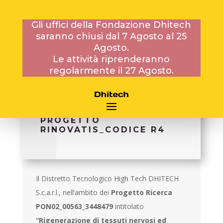
Gli uffici della Fondazione Dhitech
saranno chiusi dal 7 Agosto al 25
15 OTTOBRE 2015
Agosto.
Le attività riprenderanno
regolarmente il 27 Agosto.
BANDO PROT. N. 15/731
DEL 15.10.2015 PER 1
CONTRATTO CO.CO.CO. –
PROGETTO
RINOVATIS_CODICE R4
Il Distretto Tecnologico High Tech DHITECH
S.c.a.r.l., nell’ambito dei
Progetto Ricerca
PON02_00563_3448479
intitolato
“Rigenerazione di tessuti nervosi ed