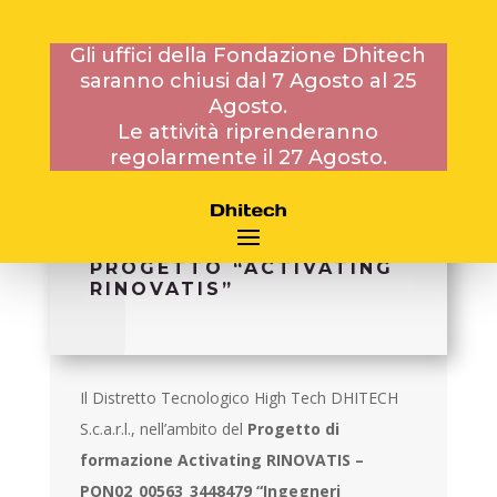
Gli uffici della Fondazione Dhitech
saranno chiusi dal 7 Agosto al 25
12 DICEMBRE 2014
Agosto.
Le attività riprenderanno
regolarmente il 27 Agosto.
BANDO_PROT. N. 14/1545
DEL 12.12.2014_PER N. 9
CONTRATTI DOCENZA
PROGETTO “ACTIVATING
RINOVATIS”
Il Distretto Tecnologico High Tech DHITECH
S.c.a.r.l., nell’ambito del
Progetto di
formazione Activating
RINOVATIS –
PON02_00563_3448479 “Ingegneri