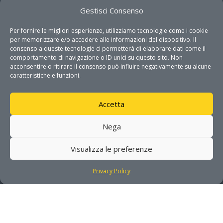
Gestisci Consenso
Per fornire le migliori esperienze, utilizziamo tecnologie come i cookie
per memorizzare e/o accedere alle informazioni del dispositivo. Il
consenso a queste tecnologie ci permetterà di elaborare dati come il
comportamento di navigazione o ID unici su questo sito. Non
acconsentire o ritirare il consenso può influire negativamente su alcune
caratteristiche e funzioni.
Accetta
Nega
GET IN TOUCH
Visualizza le preferenze
Privacy Policy
Address

Via Monteroni 165 c/o Campus
Ecotekne
73100 Lecce