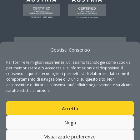
Gestisci Consenso
GET IN TOUCH
Per fornire le migliori esperienze, utilizziamo tecnologie come i cookie
per memorizzare e/o accedere alle informazioni del dispositivo. Il
consenso a queste tecnologie ci permetterà di elaborare dati come il
Address

comportamento di navigazione o ID unici su questo sito. Non
Via Monteroni 165 c/o Campus
acconsentire o ritirare il consenso può influire negativamente su alcune
Ecotekne
caratteristiche e funzioni.
73100 Lecce
Accetta
Phone

08321975000
Nega
Mail
Visualizza le preferenze
