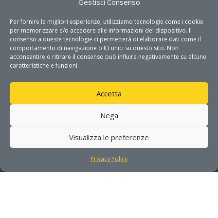
Gestisci Consenso
Per fornire le migliori esperienze, utilizziamo tecnologie come i cookie
per memorizzare e/o accedere alle informazioni del dispositivo. Il
consenso a queste tecnologie ci permetterà di elaborare dati come il
GET IN TOUCH
comportamento di navigazione o ID unici su questo sito. Non
acconsentire o ritirare il consenso può influire negativamente su alcune
caratteristiche e funzioni.
Address

Via Monteroni 165 c/o Campus
Ecotekne
Accetta
73100 Lecce
Nega
Phone

Visualizza le preferenze
08321975000
Privacy Policy
Mail

info@dhitech.it