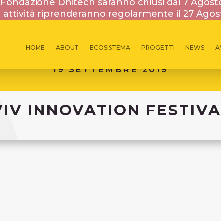
la Fondazione Dhitech saranno chiusi dal 7 Agost
 attività riprenderanno regolarmente il 27 Agos
HOME
ABOUT
ECOSISTEMA
PROGETTI
NEWS
A
19 SETTEMBRE 2019
VIV INNOVATION FESTIVA