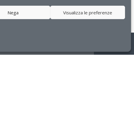
Nega
Visualizza le preferenze
 c/o Campus Ecotekne