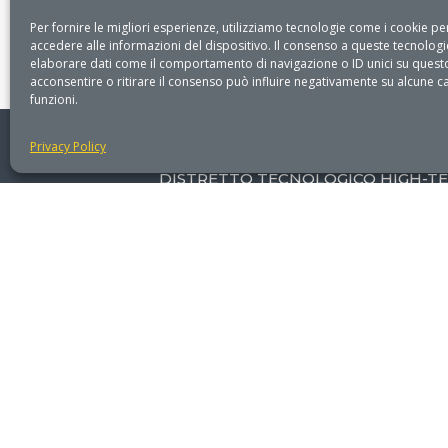
Per fornire le migliori esperienze, utilizziamo tecnologie come i cookie 
accedere alle informazioni del dispositivo. Il consenso a queste tecnologi
elaborare dati come il comportamento di navigazione o ID unici su questo
acconsentire o ritirare il consenso può influire negativamente su alcune ca
funzioni.
Fondazione DHITECH
Privacy Policy
DISTRETTO TECNOLOGICO HIGH-T
P. IVA: 03923850758
PEC: dhitech@registerpec.it