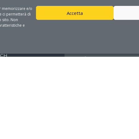
per memorizzare e/o
Accetta
e ci permetterà di
 sito. Non
ratteristiche e
GET IN TOUCH
ECH
Address

Via Monteroni 165
73100 Lecce
Phone

08321975000
Mail

info@dhitech.it