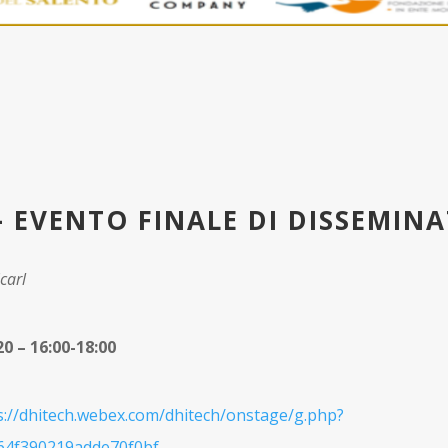
– EVENTO FINALE DI DISSEMIN
carl
20 –
16:00-18:00
s://dhitech.webex.com/dhitech/onstage/g.php?
4f390219adde70f0bf