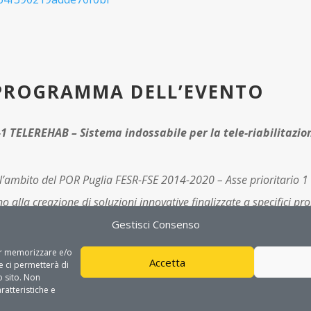
 PROGRAMMA DELL’EVENTO
-1 TELEREHAB –
Sistema indossabile per la tele-riabilitazio
l’ambito del POR Puglia FESR-FSE 2014-2020 – Asse prioritario 1 
alla creazione di soluzioni innovative finalizzate a specifici pro
Gestisci Consenso
per memorizzare e/o
Accetta
e ci permetterà di
 sito. Non
ratteristiche e
GET IN TOUCH