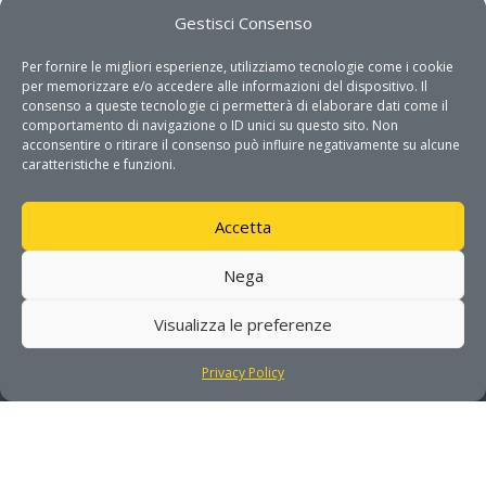
sistema produttivo anche attraverso la nascita
Gestisci Consenso
di nuova impresa High – Tech.
Per fornire le migliori esperienze, utilizziamo tecnologie come i cookie
per memorizzare e/o accedere alle informazioni del dispositivo. Il
consenso a queste tecnologie ci permetterà di elaborare dati come il
comportamento di navigazione o ID unici su questo sito. Non
acconsentire o ritirare il consenso può influire negativamente su alcune
Fondazione DHITECH
caratteristiche e funzioni.
DISTRETTO TECNOLOGICO HIGH-TECH
Accetta
Nega
P. IVA: 03923850758
Visualizza le preferenze
PEC: dhitech@registerpec.it
Privacy Policy