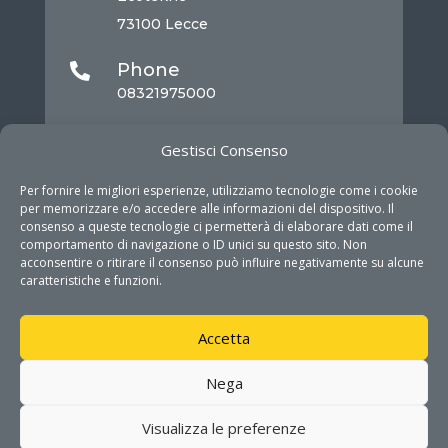
73100 Lecce
Phone

08321975000
Mail

Gestisci Consenso
info@dhitech.it
Per fornire le migliori esperienze, utilizziamo tecnologie come i cookie
per memorizzare e/o accedere alle informazioni del dispositivo. Il
consenso a queste tecnologie ci permetterà di elaborare dati come il
comportamento di navigazione o ID unici su questo sito. Non
acconsentire o ritirare il consenso può influire negativamente su alcune
caratteristiche e funzioni.
Accetta
COPYRIGHT © DHITECH 2026. ALL RIGHTS
Nega
RESERVED
Visualizza le preferenze