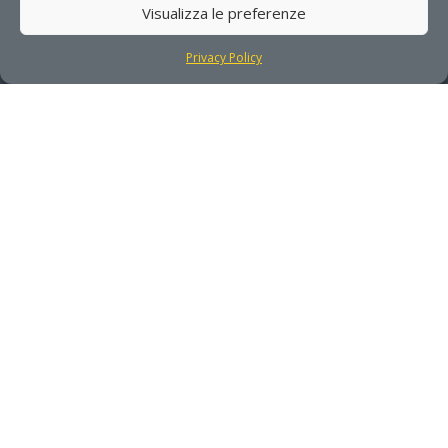
Visualizza le preferenze
Phone

08321975000
Privacy Policy
Mail

info@dhitech.it
COPYRIGHT © DHITECH 2026. ALL RIGHTS
RESERVED
PRIVACY POLICY