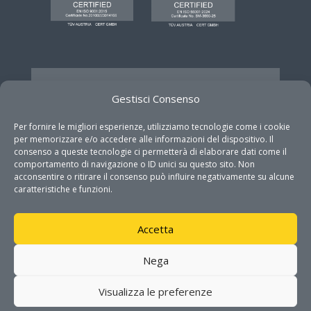
Gestisci Consenso
GET IN TOUCH
Per fornire le migliori esperienze, utilizziamo tecnologie come i cookie
per memorizzare e/o accedere alle informazioni del dispositivo. Il
consenso a queste tecnologie ci permetterà di elaborare dati come il
Address

comportamento di navigazione o ID unici su questo sito. Non
Via Monteroni 165 c/o Campus
acconsentire o ritirare il consenso può influire negativamente su alcune
Ecotekne
caratteristiche e funzioni.
73100 Lecce
Accetta
Phone

08321975000
Nega
Mail

Visualizza le preferenze
info@dhitech.it